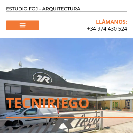
Ir
al
contenido
LLÁMANOS:
+34 974 430 524
TECNIRIEGO