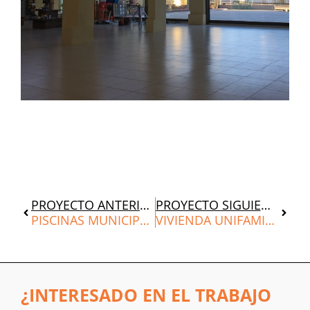
Ant
Siguie
PROYECTO ANTERIOR
PROYECTO SIGUIENTE
PISCINAS MUNICIPALES BINACED
VIVIENDA UNIFAMILIAR AVENIDA DEL PILAR
¿INTERESADO EN EL TRABAJO