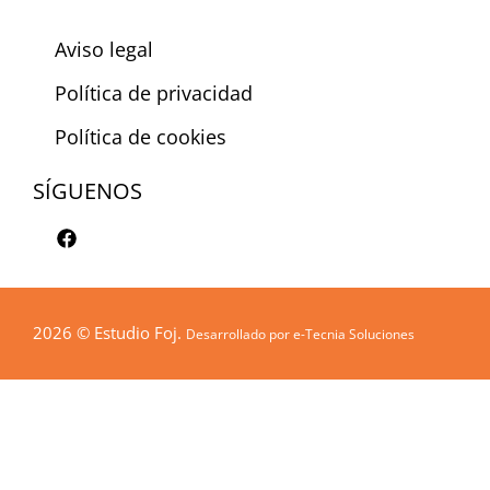
Aviso legal
Política de privacidad
Política de cookies
SÍGUENOS
F
a
c
e
b
o
2026 © Estudio Foj.
Desarrollado por
e-Tecnia Soluciones
o
k