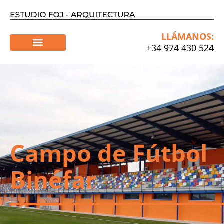
Ir
al
contenido
LLÁMANOS:
+34 974 430 524
Campo de Fútbol
Binéfar