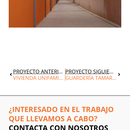
Ant
Siguie
PROYECTO ANTERIOR
PROYECTO SIGUIENTE
VIVIENDA UNIFAMILIAR LIRI
GUARDERÍA TAMARITE DE LITERA
¿INTERESADO EN EL TRABAJO
QUE LLEVAMOS A CABO?
CONTACTA CON NOSOTROS