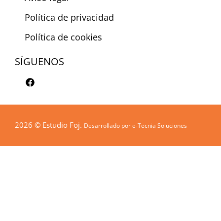
Política de privacidad
Política de cookies
SÍGUENOS
F
a
c
e
b
o
2026 © Estudio Foj.
Desarrollado por
e-Tecnia Soluciones
o
k